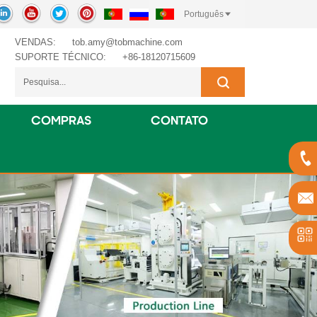
Português
VENDAS:
tob.amy@tobmachine.com
SUPORTE TÉCNICO:
+86-18120715609
COMPRAS
CONTATO