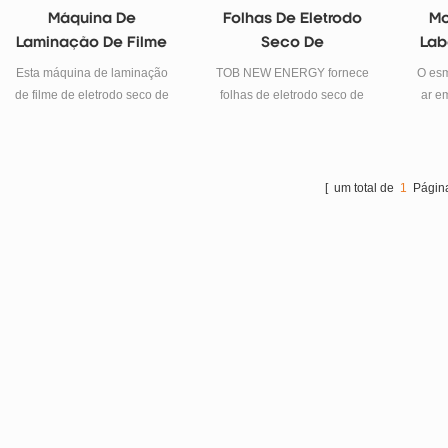
de eletrodo seco.
Máquina De
Folhas De Eletrodo
Mo
Laminação De Filme
Seco De
Lab
De Eletrodo Seco
Supercapacitor Para
De
Esta máquina de laminação
TOB NEW ENERGY fornece
O esm
Com Revestimento
Venda
de filme de eletrodo seco de
folhas de eletrodo seco de
ar em
Adesivo Condutor
alta precisão integra o
supercapacitor de alta
de ar
processo de revestimento e
qualidade para pesquisas
com qu
secagem de adesivo
em laboratório de baterias.
com 
condutor para coletor de
m
[ um total de
1
Página
corrente e o processo de
tang
laminado de filme de
qu
eletrodo seco.