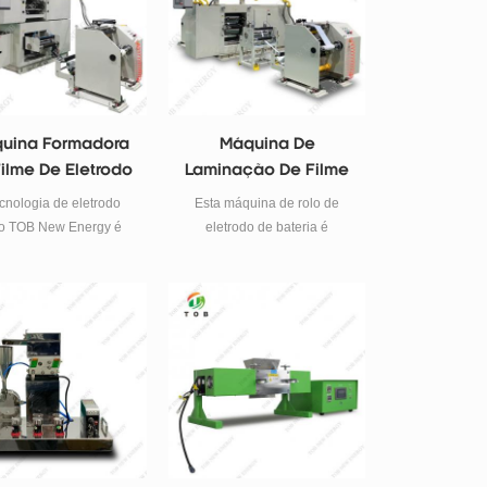
uina Formadora
Máquina De
ilme De Eletrodo
Laminação De Filme
o Para Bateria E
De Eletrodo Seco
ecnologia de eletrodo
Esta máquina de rolo de
upercapacitor
o TOB New Energy é
eletrodo de bateria é
urar material ativo de
especialmente usada para
odo, agente condutor e
rolar o filme de eletrodo
inante de bateria para
seco.
r pó de eletrodo, sem
r qualquer solvente,
pois enrolar o pó de
rodo seco no filme de
eletrodo.