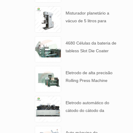
Misturador planetário a
vácuo de 5 litros para
pasta de bateria de alta
viscosidade
4680 Células da bateria de
tabless Slot Die Coater
máquina de revestimento
de eletrodos
Eletrodo de alta precisão
Rolling Press Machine
para 4680 Bateria de mesa
Eletrodo automático do
cátodo do cátodo da
bateria do lítio que faz a
máquina
Auto máquina de