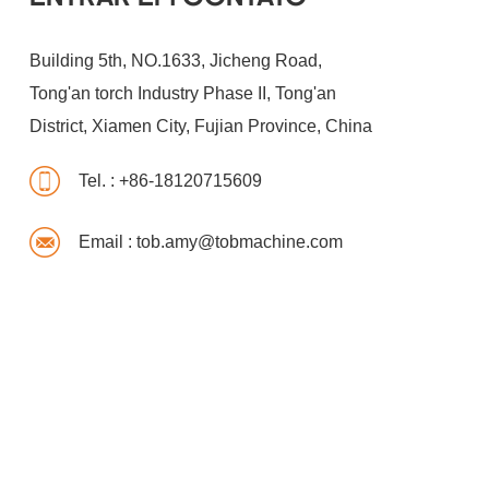
Building 5th, NO.1633, Jicheng Road,
Tong'an torch Industry Phase II, Tong'an
District, Xiamen City, Fujian Province, China
Tel. :
+86-18120715609
Email :
tob.amy@tobmachine.com