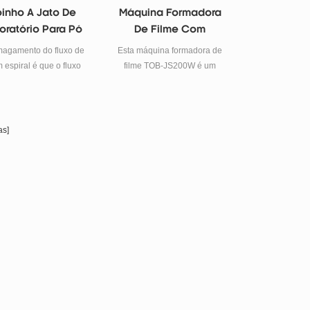
inho A Jato De
Máquina Formadora
oratório Para Pó
De Filme Com
 Eletrodo Seco
Eletrodo Seco De
agamento do fluxo de
Esta máquina formadora de
Laboratório
 espiral é que o fluxo
filme TOB-JS200W é um
 de alta velocidade faz
equipamento de pesquisa de
e o material colida um
eletrodo seco de laboratório
o outro na câmara de
que pode ser usado para o
oagem na direção
processo de formação de pó
s]
encial, e o material é
para filme.
ebrado sob a força
abrangente, como
cisalhamento.