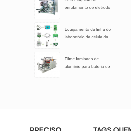
enrolamento de eletrodo
de bateria para 4680
Bateria de mesa
Equipamento da linha do
laboratório da célula da
moeda do íon do lítio para
bateria P & D
Filme laminado de
alumínio para bateria de
lítio e máquina cortadora
de separação de bateria
PRECISO
TAGS QUE