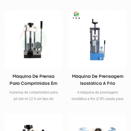
processo:30mm
sistema (max.) : 30MPa
(300kgf/cm*cm)
Máquina De Prensa
Máquina De Prensagem
Para Comprimidos Em
Isostática A Frio
Pó De Laboratório
Compacta De
A prensa de comprimidos para
A máquina de prensagem
Laboratório 300 Mpa
pó tob-nl-12 é um tipo de
isostática a frio (CIP) usada para
máquina de teste de pressão em
prensagem de pó de laboratório.
miniatura, especialmente
É com uma câmara hidráulica de
projetada para a preparação de
30 mm DI feita de aço inoxidável
amostras de pó por
ultra-resistente, que pode