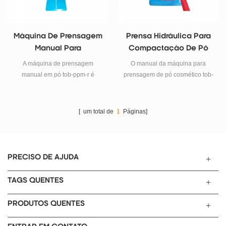
Máquina De Prensagem
Prensa Hidráulica Para
Manual Para
Compactação De Pó
Fabricação De
A máquina de prensagem
O manual da máquina para
Eletrodos
manual em pó tob-ppm-r é
prensagem de pó cosmético tob-
usada para cosméticos,
pph-10t é usado para
medicamentos em pó,
cosméticos, medicamentos em
preparação de folhas de pó
pó, preparação de folhas de pó
[ um total de
1
Páginas]
químico. é um equipamento
químico.
ideal para o laboratório fazer
pesquisas científicas em
empresas, faculdades e
PRECISO DE AJUDA
universidades.
TAGS QUENTES
PRODUTOS QUENTES