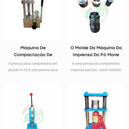
espectrômetro infravermelho.
fornecer pressão isostática de
até 300 Mpa.
Máquina De
O Molde Da Máquina Da
Compactação De
Imprensa Do Pó Morre
Comprimidos Em Pó
Para A Forma Redonda
A prensa para comprimidos em
é uma prensa de comprimidos
Manual
pó tob-nl-15 é uma prensa para
especial para pó, como remédio
comprimidos hidráulica manual
em pó, preparação química e
compacta, econômica e
assim por diante. é um
conveniente, altamente
equipamento ideal para o
específica para a preparação de
laboratório fazer pesquisas
amostras de pó, que também
científicas em empresas,
pode ser usada para outros
faculdades e universidades.
testes de pressão, com a função
de indicador de medição de
pressão.