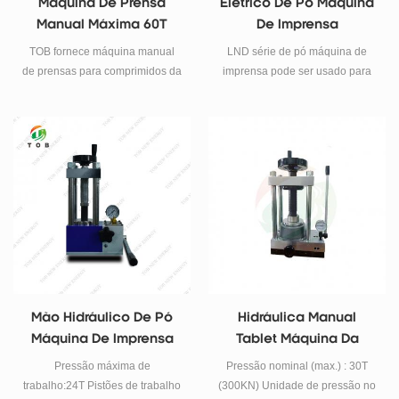
Máquina De Prensa
Elétrico De Pó Máquina
Manual Máxima 60T
De Imprensa
TOB fornece máquina manual
LND série de pó máquina de
de prensas para comprimidos da
imprensa pode ser usado para
série TOB-Nolay. As prensas
preparar o pó de comprimidos
para comprimidos desta série
para o espectrofotômetro de
podem atingir até 60 toneladas
infravermelho, fluorescência de
com exibição de escala dupla de
raios-X a análise de cálcio, ferro
pressão e intensidade.
de engomar analyzer e outros
equipamentos.
Mão Hidráulico De Pó
Hidráulica Manual
Máquina De Imprensa
Tablet Máquina Da
Imprensa
Pressão máxima de
Pressão nominal (max.) : 30T
trabalho:24T Pistões de trabalho
(300KN) Unidade de pressão no