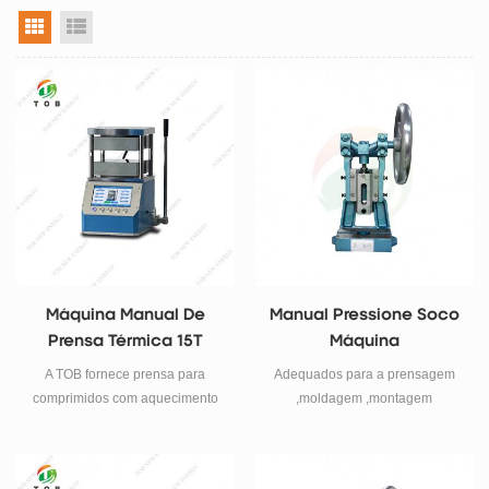
visualização em grade
exibição de lista
Máquina Manual De
Manual Pressione Soco
Prensa Térmica 15T
Máquina
A TOB fornece prensa para
Adequados para a prensagem
comprimidos com aquecimento
,moldagem ,montagem
manual TOB-PC-600E/EG (500 )
,rebitagem ,a impressão de
com uma faixa de pressão de 0-
pequenas peças.
15 toneladas e uma temperatura