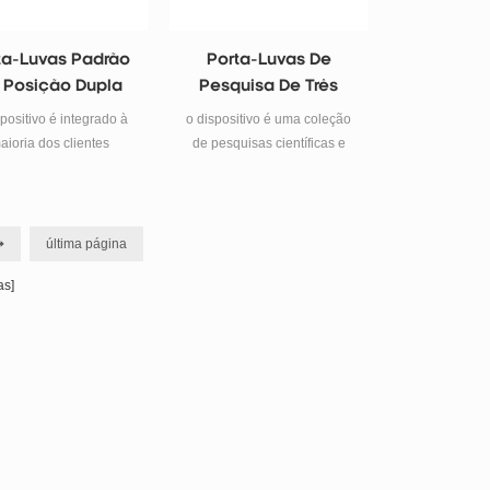
ta-Luvas Padrão
Porta-Luvas De
 Posição Dupla
Pesquisa De Três
Posições
spositivo é integrado à
o dispositivo é uma coleção
aioria dos clientes
de pesquisas científicas e
anda e produção, um
necessidades tecnológicas
 completo, maduro e
contemporâneas de produtos
difundido e outros
de alta tecnologia.
acterísticas, pode ser
equipamento de laboratório
última página
do diretamente para
pode ser colocado dentro do
s]
uisa universitária ou
produto, enquanto a
rodução em massa.
purificação única para
empresas, as universidades
custam poupança, pelo
favorito do cliente.