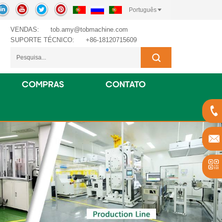
Português
VENDAS:
tob.amy@tobmachine.com
SUPORTE TÉCNICO:
+86-18120715609
COMPRAS
CONTATO