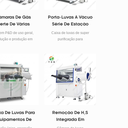
âmaras De Gás
Porta-Luvas A Vácuo
nerte De Várias
Série De Estação
ações Para P&D E
Única
em P&D de uso geral,
Caixa de luvas de super
Produção Em
dução e produção em
purificação para
equena Escala
pequena escala.
universidades e instituições
de pesquisa
xa De Luvas Para
Remoção De H₂S
uipamentos De
Integrada Em
ratório Para Uma
Câmara De Luvas