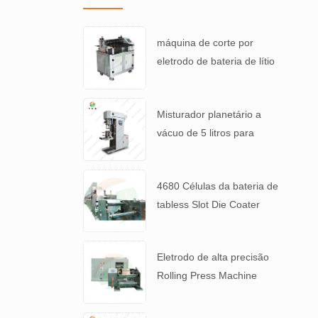
máquina de corte por
eletrodo de bateria de lítio
Misturador planetário a
vácuo de 5 litros para
pasta de bateria de alta
viscosidade
4680 Células da bateria de
tabless Slot Die Coater
máquina de revestimento
de eletrodos
Eletrodo de alta precisão
Rolling Press Machine
para 4680 Bateria de mesa