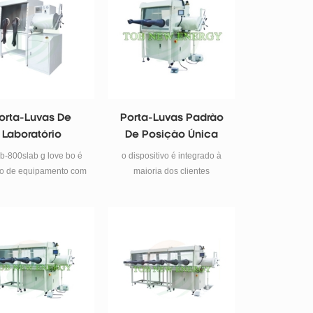
ção, porta-luvas com
impacto e pode abrir
 para bateria de íon de
ranhuras de vedação.
 e supercapacitor e etc.
orta-Luvas De
Porta-Luvas Padrão
Laboratório
De Posição Única
gb-800slab g love bo é
o dispositivo é integrado à
po de equipamento com
maioria dos clientes
ambiente anidro e
demanda e produção, um
anaeróbico .
uso completo, maduro e
difundido e outros
características, pode ser
usado diretamente para
pesquisa universitária ou
produção em massa.