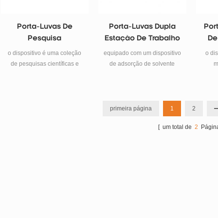
segurança com dobradiça de
abertura rápida janela frontal
Porta-Luvas De
Porta-Luvas Dupla
Por
.
Pesquisa
Estação De Trabalho
De
Lado A Lado
o dispositivo é uma coleção
equipado com um dispositivo
o di
de pesquisas científicas e
de adsorção de solvente
m
necessidades tecnológicas
orgânico ampliado, que pode
dem
contemporâneas de produtos
absorver hf e reduzir os
uso
de alta tecnologia.
danos do eletrólito aos
componentes do porta-luvas.
car
primeira página
1
2
usa
[ um total de
2
Página
pesq
p