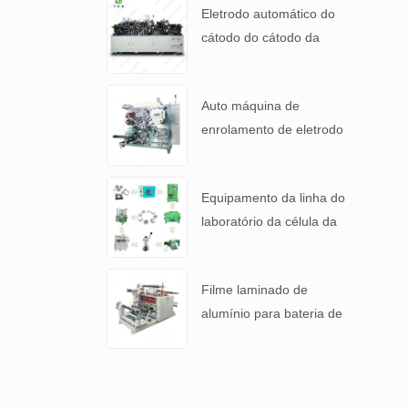
Eletrodo automático do
cátodo do cátodo da
bateria do lítio que faz a
máquina
Auto máquina de
enrolamento de eletrodo
de bateria para 4680
Bateria de mesa
Equipamento da linha do
laboratório da célula da
moeda do íon do lítio para
bateria P & D
Filme laminado de
alumínio para bateria de
lítio e máquina cortadora
de separação de bateria