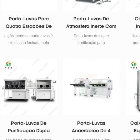
Porta-Luvas Para
Porta-Luvas De
C
Quatro Estações De
Atmosfera Inerte Com
I
Trabalho Para
IOT
Est
o gás inerte no porta-luvas é
Porta-luvas de super
Use 
Bateria De Lítio
circulação fechada pelo
purificação para
pro
P
ventilador de circulação e
universidades e instituições
purificador 。 h2o, o2 pode
de pesquisa. O sistema
ser removido continuamente.
inteligente da Internet das
purga automática - a
Coisas pode ser instalado
substituição da atmosfera
para realizar o controle de
dentro do porta-luvas pode
movimento e gerenciamento
ser realizada
centralizado do porta-luvas.
automaticamente pelas
válvulas de purga.
regeneração automática - o
material de remoção de h2o
Porta-Luvas De
Porta-Luvas
Cai
e o2 pode ser regenerado. o
Purificação Dupla
Anaeróbico De 4
Eq
processo de regeneração
Posições Para
Labo
controlado pelo programa.