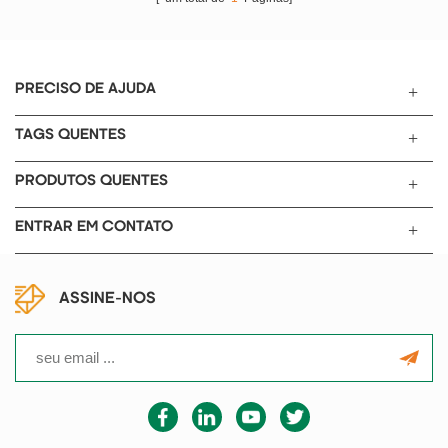
baterias de íon-lítio e para
revestimento de precisão, que é
experimentos de produção em
composto principalmente pela
pequena escala.
parte de desenrolamento, a
parte da cabeça, a parte do
PRECISO DE AJUDA
forno, a parte de tração, a parte
de enrolamento e a parte de
TAGS QUENTES
controle elétrico.
PRODUTOS QUENTES
ENTRAR EM CONTATO
ASSINE-NOS