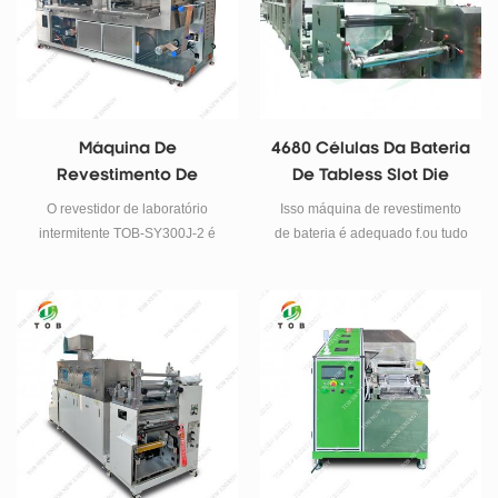
Máquina De
4680 Células Da Bateria
Revestimento De
De Tabless Slot Die
Eletrodos De Bateria De
Coater Máquina De
O revestidor de laboratório
Isso máquina de revestimento
Íons De Sódio
Revestimento De
intermitente TOB-SY300J-2 é
de bateria é adequado f.ou tudo
Eletrodos
uma máquina de revestimento
íon de lítio Preparação de
por transferência de três rolos,
eletrodo de bateria, é adequado
pode ser contínua e intermitente,
para 4680 Bateria de mesa
adequada para processos de
também.
revestimento de baterias de íons
de sódio e baterias de íons de
lítio.