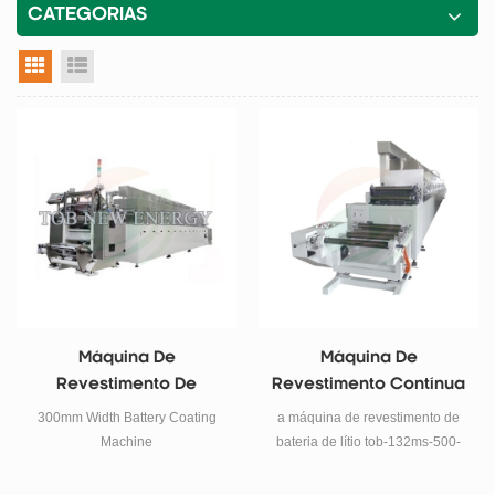
CATEGORIAS
visualização em grade
exibição de lista
Máquina De
Máquina De
Revestimento De
Revestimento Contínua
Bateria De 300 Mm De
E Intermitente Da
300mm Width Battery Coating
a máquina de revestimento de
Largura
Bateria Do Forno De
Machine
bateria de lítio tob-132ms-500-
Secagem De 6m
6m máquina de revestimento de
modelo é uma máquina de