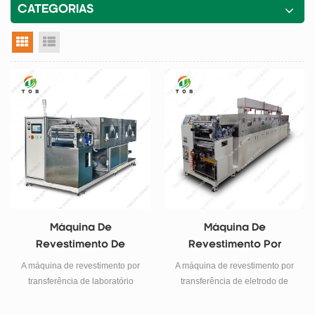
CATEGORIAS
visualização em grade
exibição de lista
Máquina De
Máquina De
Revestimento De
Revestimento Por
Transferência De
Transferência De
A máquina de revestimento por
A máquina de revestimento por
Laboratório Para
Bateria TOB
transferência de laboratório
transferência de eletrodo de
Eletrodo De Bateria
TOB-SY300-2J é uma máquina
bateria TOB-SY400-9M é usada
de revestimento por
para revestimento de precisão