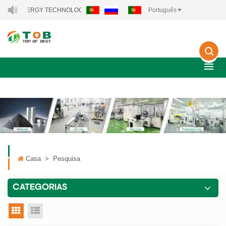
 NEW ENERGY TECHNOLOGY CO., LTD..
Português
Casa
>
Pesquisa
CATEGORIAS
visualização em grade
exibição de lista