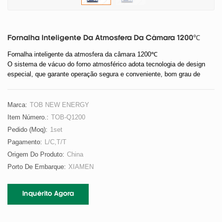
Fornalha Inteligente Da Atmosfera Da Câmara 1200℃
Fornalha inteligente da atmosfera da câmara 1200℃
O sistema de vácuo do forno atmosférico adota tecnologia de design
especial, que garante operação segura e conveniente, bom grau de
vácuo e um grau de vácuo final de até 100PA. Ele também possui bom
desempenho de vedação e longo tempo de retenção de vácuo.
Marca:
TOB NEW ENERGY
Item Número.:
TOB-Q1200
Pedido (moq):
1set
Pagamento:
L/C,T/T
Origem Do Produto:
China
Porto De Embarque:
XIAMEN
Inquérito Agora