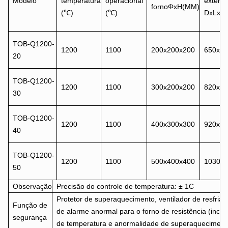
Modelo
temperatura
operacional
extern
fornoΦxH(MM)
(℃)
(℃)
DxLxA
TOB-Q1200-
1200
1100
200x200x200
650x56
20
TOB-Q1200-
1200
1100
300x200x200
820
x8
30
TOB-Q1200-
1200
1100
400x300x300
920x80
40
TOB-Q1200-
1200
1100
500x400x400
1030x
50
Observação
Precisão do controle de temperatura: ± 1C
Protetor de superaquecimento, ventilador de resfria
Função de
de alarme anormal para o forno de resistência (inclu
segurança
de temperatura e anormalidade de superaqueciment