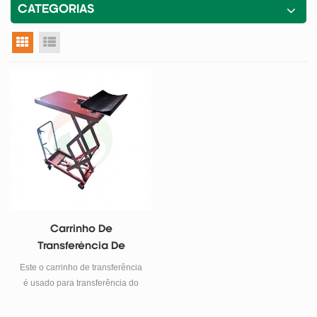
CATEGORIAS
visualização em grade
exibição de lista
Carrinho De
Transferência De
Material Eletrodo
Este o carrinho de transferência
é usado para transferência do
rolo do eletrodo da bateria.O
eletrodo é colocado na bandeja,