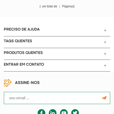
a bandeja do carrinho de
[ um total de
1
Páginas]
transferência é elevada de
acordo com a altura do forno e o
eletrodo do rolo é movido para o
forno. A ranhura da bandeja
PRECISO DE AJUDA
impede que os rolos de eletrodo
rolando durante o processo de
TAGS QUENTES
transferência e o processo de
operação são simples e
PRODUTOS QUENTES
seguros.
ENTRAR EM CONTATO
ASSINE-NOS